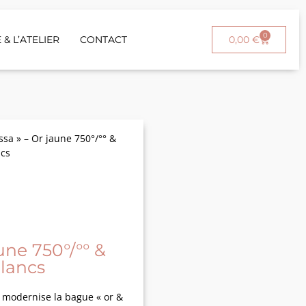
0
 & L’ATELIER
CONTACT
0,00
€
sa » – Or jaune 750°/°° &
ncs
e
une 750°/°° &
lancs
t modernise la bague « or &