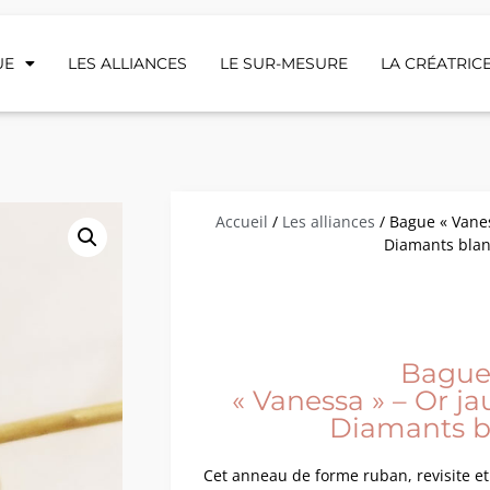
UE
LES ALLIANCES
LE SUR-MESURE
LA CRÉATRICE
Accueil
/
Les alliances
/ Bague « Vanes
Diamants bla
Bagu
« Vanessa » – Or ja
Diamants b
Cet anneau de forme ruban, revisite e