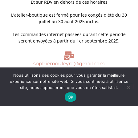
Et sur RDV en dehors de ces horaires
L'atelier-boutique est fermé pour les congés d'été du 30
juillet au 30 août 2025 inclus.
Les commandes internet passées durant cette période
seront envoyées à partir du 1er septembre 2025.
sophiemouleyre@gmail.com
Nous utilisons des cookies pour vous garantir la meilleure
expérience sur notre site web. Si vous continuez à utiliser ce
04 72 07 80 55
site, nous supposerons que vous en êtes satisfait.
OK
Réalisation
FGL-Conseils.fr
© 2020 sophiemouleyre.com –
Tous droits réservés –
Mentions légales
–
Politique de
confidentialité
– *
CGV
Avec le soutien :