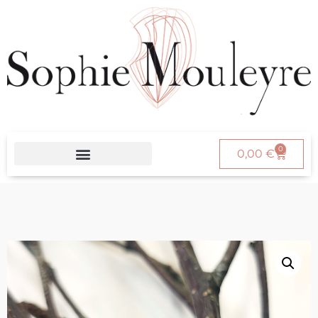
0
0,00
€